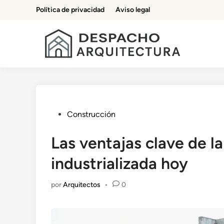
Saltar
Política de privacidad
Aviso legal
al
contenido
Publicado
Construcción
en
Las ventajas clave de l
industrializada hoy
por
Arquitectos
•
0