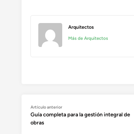
Arquitectos
Más de Arquitectos
Navegación
Artículo
Artículo anterior
anterior:
Guía completa para la gestión integral de
de
obras
entradas