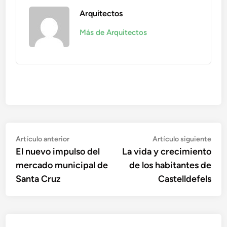
Arquitectos
Más de Arquitectos
Navegación
Artículo
Artí
Artículo anterior
Artículo siguiente
anterior:
sigu
El nuevo impulso del
La vida y crecimiento
de
mercado municipal de
de los habitantes de
entradas
Santa Cruz
Castelldefels