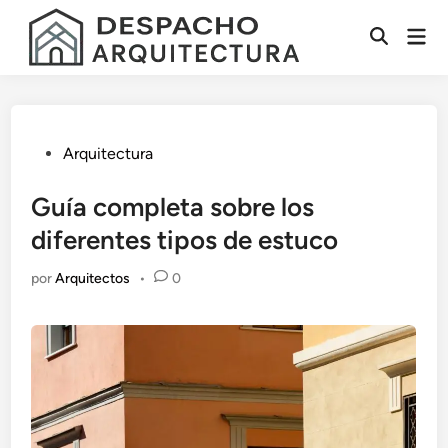
Saltar
Men
al
Abrir
prin
contenido
búsqueda
Publicado
Arquitectura
en
Guía completa sobre los
diferentes tipos de estuco
por
Arquitectos
•
0