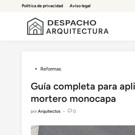
Saltar
Política de privacidad
Aviso legal
al
contenido
Publicado
Reformas
en
Guía completa para apl
mortero monocapa
por
Arquitectos
•
0