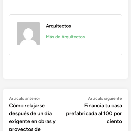
Arquitectos
Más de Arquitectos
Navegación
Artículo
Artí
Artículo anterior
Artículo siguiente
anterior:
sigu
Cómo relajarse
Financia tu casa
de
después de un día
prefabricada al 100 por
entradas
exigente en obras y
ciento
proyectos de