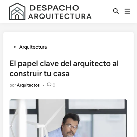
Saltar
Men
al
Abrir
prin
contenido
búsqueda
Publicado
Arquitectura
en
El papel clave del arquitecto al
construir tu casa
por
Arquitectos
•
0