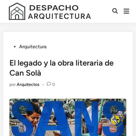
Saltar
Men
al
Abrir
prin
contenido
búsqueda
Publicado
Arquitectura
en
El legado y la obra literaria de
Can Solà
por
Arquitectos
•
0