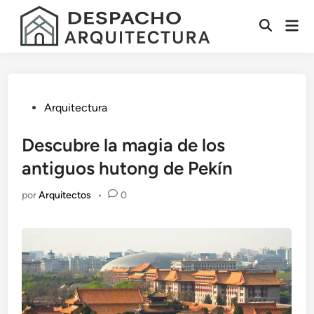
Saltar
Men
al
Abrir
prin
contenido
búsqueda
Publicado
Arquitectura
en
Descubre la magia de los
antiguos hutong de Pekín
por
Arquitectos
•
0