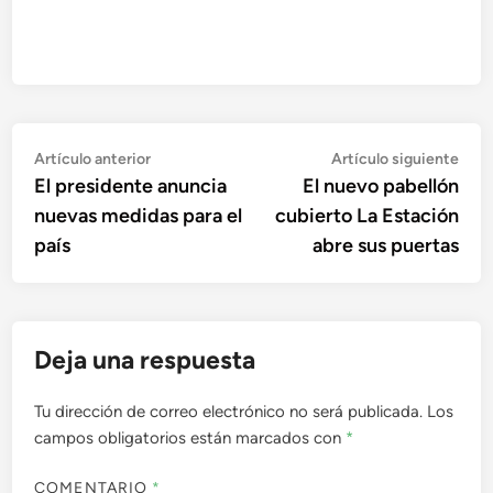
Navegación
Artículo
Artí
Artículo anterior
Artículo siguiente
anterior:
sigu
El presidente anuncia
El nuevo pabellón
de
nuevas medidas para el
cubierto La Estación
entradas
país
abre sus puertas
Deja una respuesta
Tu dirección de correo electrónico no será publicada.
Los
campos obligatorios están marcados con
*
COMENTARIO
*