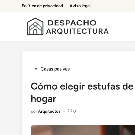
Saltar
Política de privacidad
Aviso legal
al
contenido
Publicado
Casas pasivas
en
Cómo elegir estufas de 
hogar
por
Arquitectos
•
0