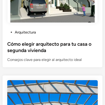
P
Arquitectura
u
b
Cómo elegir arquitecto para tu casa o
l
segunda vivienda
i
Consejos clave para elegir al arquitecto ideal
c
a
d
o
e
n