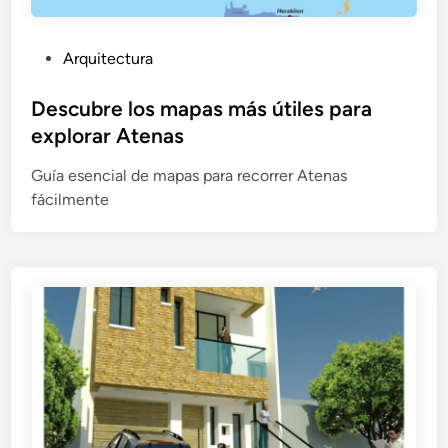
P
Arquitectura
u
b
Descubre los mapas más útiles para
l
explorar Atenas
i
Guía esencial de mapas para recorrer Atenas
c
fácilmente
a
d
o
e
n