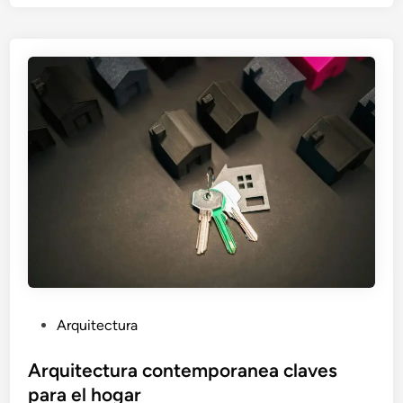
a
d
o
e
n
P
Arquitectura
u
b
Arquitectura contemporanea claves
l
para el hogar