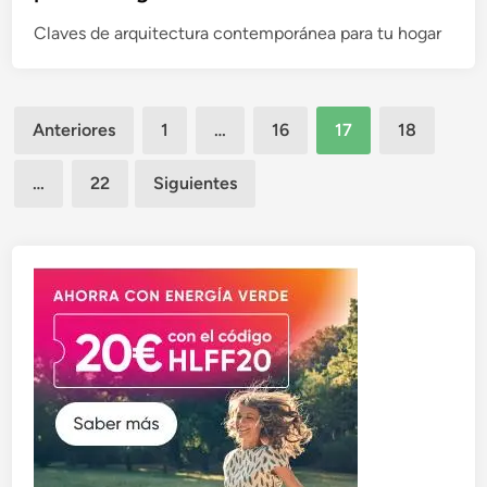
i
Claves de arquitectura contemporánea para tu hogar
c
a
d
o
Paginación
Anteriores
1
…
16
17
18
e
de
n
…
22
Siguientes
entradas