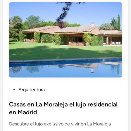
e
n
P
Arquitectura
u
b
Casas en La Moraleja el lujo residencial
l
en Madrid
i
Descubre el lujo exclusivo de vivir en La Moraleja
c