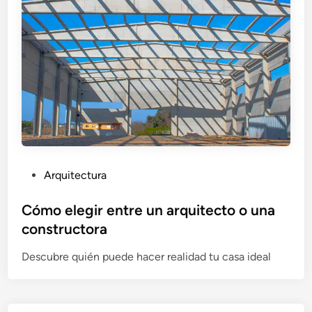
P
Arquitectura
u
b
Cómo elegir entre un arquitecto o una
l
constructora
i
Descubre quién puede hacer realidad tu casa ideal
c
a
d
o